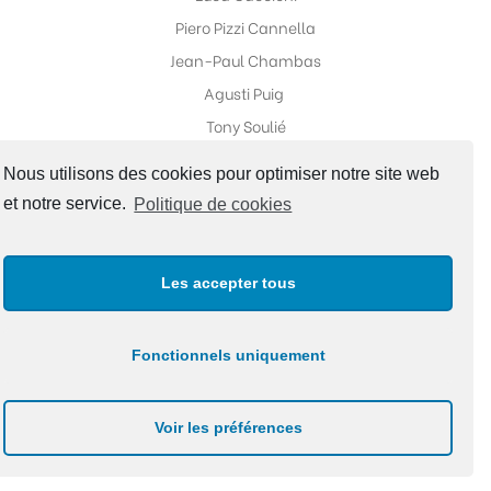
Piero Pizzi Cannella
Jean-Paul Chambas
Agusti Puig
Tony Soulié
Nous utilisons des cookies pour optimiser notre site web
et notre service.
Politique de cookies
Réseaux sociaux
Les accepter tous
Fonctionnels uniquement
Copyright ©Galerie Fabrice Galvani |
Politique de
Voir les préférences
confidentialité
|
Site Map
Design by A2STUDIO