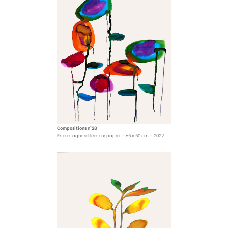
Compositions n°28
Encres aquarellées sur papier – 65 x 50 cm – 2022