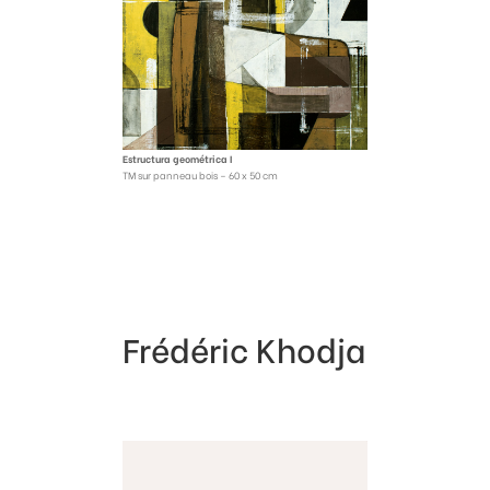
Estructura geométrica I
TM sur panneau bois – 60 x 50 cm
Frédéric Khodja