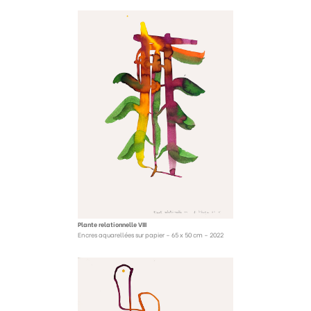
Plante relationnelle VIII
Encres aquarellées sur papier – 65 x 50 cm – 2022