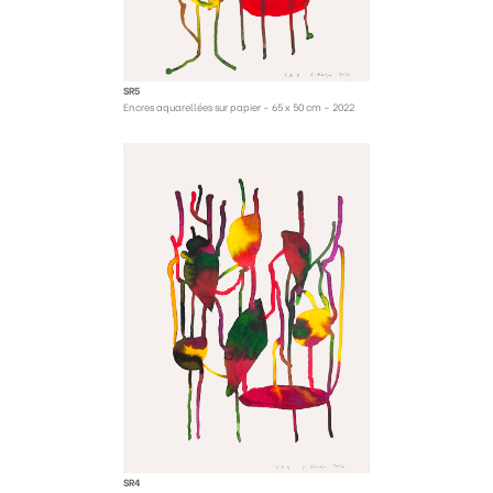
SR5
Encres aquarellées sur papier – 65 x 50 cm – 2022
SR4