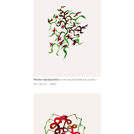
Plante impalpable
Encres aquarellées sur papier –
65 x 50 cm – 2022