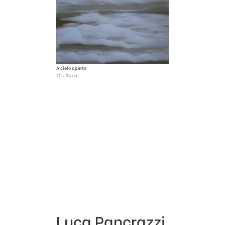
A cielo aperto
70 x 94 cm
Luca Pancrazzi