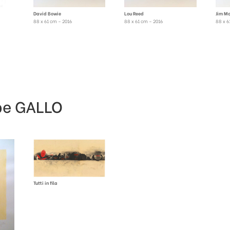
David Bowie
Lou Reed
Jim Mo
88 x 61 cm – 2016
88 x 61 cm – 2016
88 x 6
pe GALLO
Tutti in fila