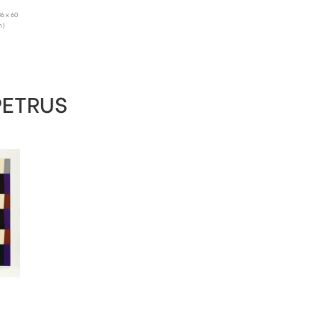
36 x 60
m)
PETRUS