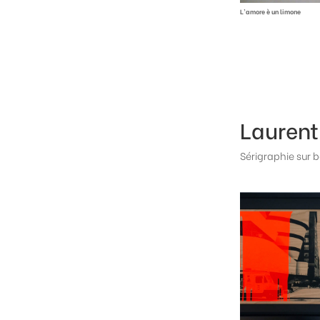
L’amore è un limone
Lauren
Sérigraphie sur b