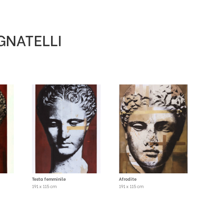
GNATELLI
Testa femminile
Afrodite
191 x 115 cm
191 x 115 cm