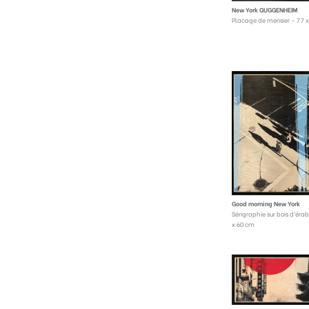
New York GUGGENHEIM
Placage de merisier – 77 
Good morning New York
Sérigraphie sur bois d’érab
x 60 cm