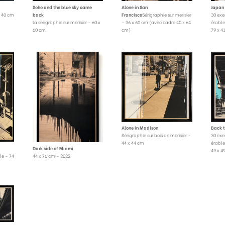
Soho and the blue sky came
Alone in San
Japan 
x 40 cm
back
Francisco
Sérigraphie sur merisier
30 exe
la sérigraphie sur merisier – 60 x
– 36 x 60 cm (avec cadre 40 x 64
érable
60 cm
cm)
79 x 4
Alone in Madison
Back 
Sérigraphie sur bois de merisier –
30 exe
44 x 44 cm
érable
Dark side of Miami
49 x 4
le – 74
44 x 76 cm – 2022