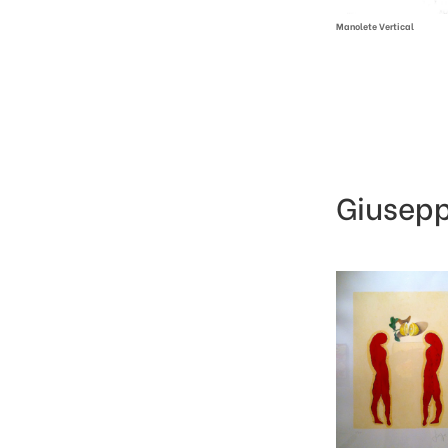
Manolete Vertical
Giusep