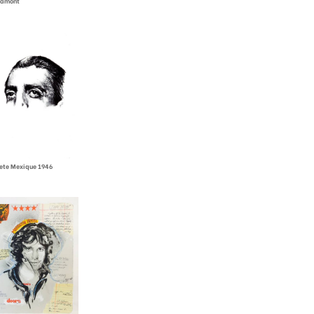
éamont
ete Mexique 1946