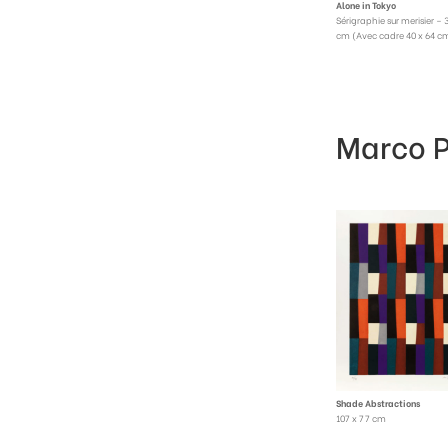
Alone in Tokyo
Sérigraphie sur merisier – 
cm (Avec cadre 40 x 64 c
Marco 
Shade Abstractions
107 x 77 cm