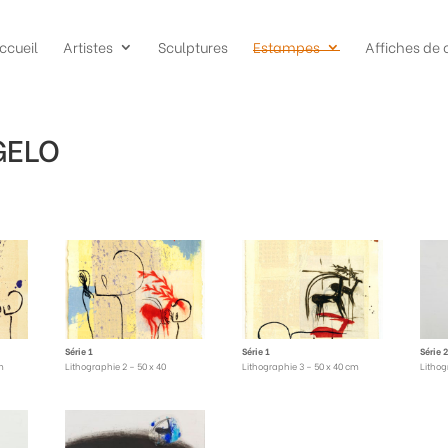
ccueil
Artistes
Sculptures
Estampes
Affiches de 
GELO
Série 1
Série 1
Série 2
m
Lithographie 2 – 50 x 40
Lithographie 3 – 50 x 40 cm
Lithog