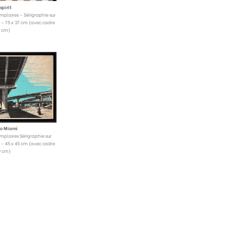
spirit
mplaires – Sérigraphie sur
 – 75 x 37 cm (avec cadre
1 cm)
to Miami
mplaires Sérigraphie sur
 – 45 x 45 cm (avec cadre
9 cm)