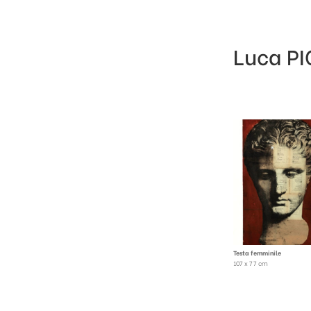
Luca PI
Testa femminile
107 x 77 cm