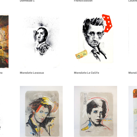
Dormeuse 1
Francis Bacon
Lautr
no
Manolete Lascaux
Manolete Le Calife
Manol