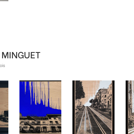
t MINGUET
ois