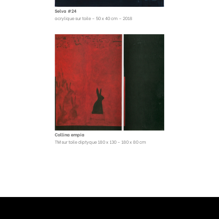
Selva #24
acrylique sur toile – 50 x 40 cm – 2018
Collina empia
TM sur toile diptyque 180 x 130 – 180 x 80 cm