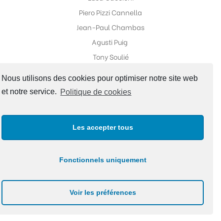
Piero Pizzi Cannella
Jean-Paul Chambas
Agusti Puig
Tony Soulié
Nous utilisons des cookies pour optimiser notre site web
et notre service.
Politique de cookies
Réseaux sociaux
Les accepter tous
Fonctionnels uniquement
Copyright ©Galerie Fabrice Galvani |
Politique de
Voir les préférences
confidentialité
|
Site Map
Design by A2STUDIO