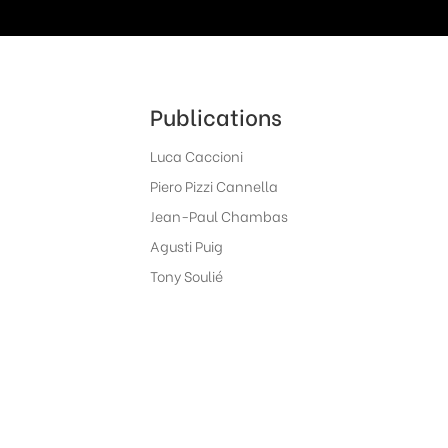
Publications
Luca Caccioni
Piero Pizzi Cannella
Jean-Paul Chambas
Agusti Puig
Tony Soulié