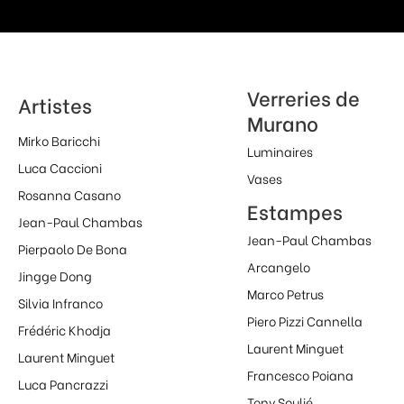
Verreries de
Artistes
Murano
Mirko Baricchi
Luminaires
Luca Caccioni
Vases
Rosanna Casano
Estampes
Jean-Paul Chambas
Jean-Paul Chambas
Pierpaolo De Bona
Arcangelo
Jingge Dong
Marco Petrus
Silvia Infranco
Piero Pizzi Cannella
Frédéric Khodja
Laurent Minguet
Laurent Minguet
Francesco Poiana
Luca Pancrazzi
Tony Soulié