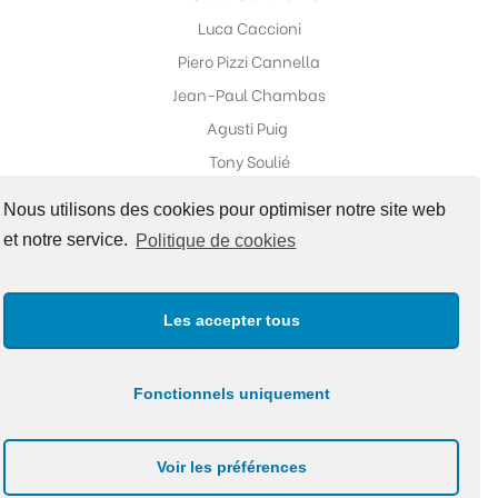
Luca Caccioni
Piero Pizzi Cannella
Jean-Paul Chambas
Agusti Puig
Tony Soulié
Nous utilisons des cookies pour optimiser notre site web
et notre service.
Politique de cookies
Réseaux sociaux
Les accepter tous
Fonctionnels uniquement
Copyright ©Galerie Fabrice Galvani |
Politique de
Voir les préférences
confidentialité
|
Site Map