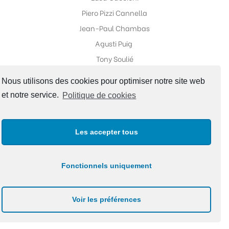
Piero Pizzi Cannella
Jean-Paul Chambas
Agusti Puig
Tony Soulié
Nous utilisons des cookies pour optimiser notre site web
et notre service.
Politique de cookies
Réseaux sociaux
Les accepter tous
Fonctionnels uniquement
Copyright ©Galerie Fabrice Galvani |
Politique de
Voir les préférences
confidentialité
|
Site Map
Design by A2STUDIO