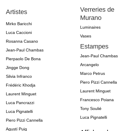
Verreries de
Artistes
Murano
Mirko Baricchi
Luminaires
Luca Caccioni
Vases
Rosanna Casano
Estampes
Jean-Paul Chambas
Jean-Paul Chambas
Pierpaolo De Bona
Arcangelo
Jingge Dong
Marco Petrus
Silvia Infranco
Piero Pizzi Cannella
Frédéric Khodja
Laurent Minguet
Laurent Minguet
Francesco Poiana
Luca Pancrazzi
Tony Soulié
Luca Pignatelli
Luca Pignatelli
Piero Pizzi Cannella
Agustí Puig