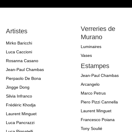
Verreries de
Artistes
Murano
Mirko Baricchi
Luminaires
Luca Caccioni
Vases
Rosanna Casano
Estampes
Jean-Paul Chambas
Jean-Paul Chambas
Pierpaolo De Bona
Arcangelo
Jingge Dong
Marco Petrus
Silvia Infranco
Piero Pizzi Cannella
Frédéric Khodja
Laurent Minguet
Laurent Minguet
Francesco Poiana
Luca Pancrazzi
Tony Soulié
Luca Pignatelli