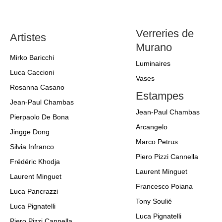
Verreries de
Artistes
Murano
Mirko Baricchi
Luminaires
Luca Caccioni
Vases
Rosanna Casano
Estampes
Jean-Paul Chambas
Jean-Paul Chambas
Pierpaolo De Bona
Arcangelo
Jingge Dong
Marco Petrus
Silvia Infranco
Piero Pizzi Cannella
Frédéric Khodja
Laurent Minguet
Laurent Minguet
Francesco Poiana
Luca Pancrazzi
Tony Soulié
Luca Pignatelli
Luca Pignatelli
Piero Pizzi Cannella