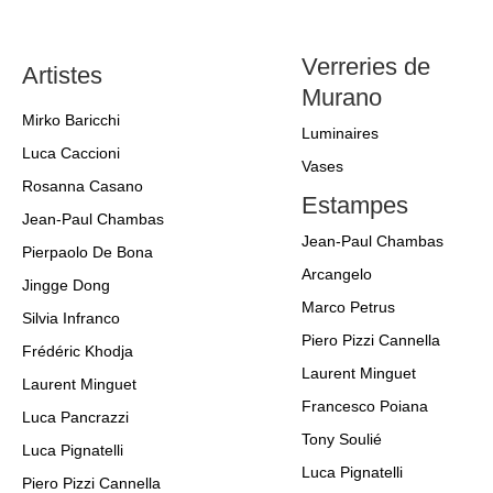
Verreries de
Artistes
Murano
Mirko Baricchi
Luminaires
Luca Caccioni
Vases
Rosanna Casano
Estampes
Jean-Paul Chambas
Jean-Paul Chambas
Pierpaolo De Bona
Arcangelo
Jingge Dong
Marco Petrus
Silvia Infranco
Piero Pizzi Cannella
Frédéric Khodja
Laurent Minguet
Laurent Minguet
Francesco Poiana
Luca Pancrazzi
Tony Soulié
Luca Pignatelli
Luca Pignatelli
Piero Pizzi Cannella