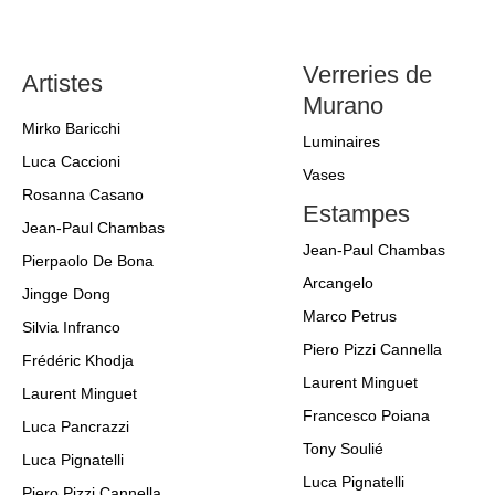
Verreries de
Artistes
Murano
Mirko Baricchi
Luminaires
Luca Caccioni
Vases
Rosanna Casano
Estampes
Jean-Paul Chambas
Jean-Paul Chambas
Pierpaolo De Bona
Arcangelo
Jingge Dong
Marco Petrus
Silvia Infranco
Piero Pizzi Cannella
Frédéric Khodja
Laurent Minguet
Laurent Minguet
Francesco Poiana
Luca Pancrazzi
Tony Soulié
Luca Pignatelli
Luca Pignatelli
Piero Pizzi Cannella