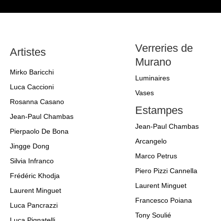
Verreries de
Artistes
Murano
Mirko Baricchi
Luminaires
Luca Caccioni
Vases
Rosanna Casano
Estampes
Jean-Paul Chambas
Jean-Paul Chambas
Pierpaolo De Bona
Arcangelo
Jingge Dong
Marco Petrus
Silvia Infranco
Piero Pizzi Cannella
Frédéric Khodja
Laurent Minguet
Laurent Minguet
Francesco Poiana
Luca Pancrazzi
Tony Soulié
Luca Pignatelli